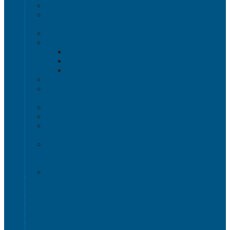
Изделия из полимерного листа
Листовой пластик
Пластиковая мебель
Дизайнерские стулья
Мебель для дома, дачи и кафе
Шезлонги
Столы
Стулья, кресла
Мебель "Уют"
Комоды
Сигнальные ограждения
Дорожные конусы
Гибкие столбики
Сигнальные столбики
HoReCa
Подносы
Металлические полочные стеллажи и мебель
Расходные материалы
Стрейч-пленка
О Компании
Информация о доставке
Способы оплаты
Наши акции!
Закупки
Контакты