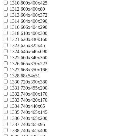
1310
600х400х425
1312
600х400х80
1313
604x400x372
1314
604x400x390
1316
606x404x290
1318
610x400x300
1321
620x330x160
1323
625х325х45
1324
646х646х690
1325
660x340x360
1326
665х370х223
1327
668x350x166
1328
68x54x51
1330
720х390х380
1331
730x455x200
1332
740x400x170
1333
740x420x170
1334
740x440x65
1335
740x465x145
1336
740x465x200
1337
740x465x95
1338
740x565x400