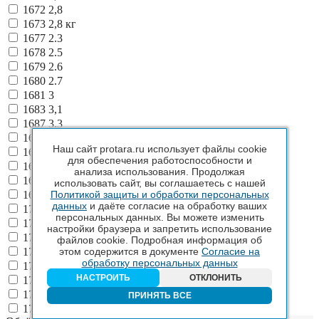
1672
2,8
1673
2,8 кг
1677
2.3
1678
2.5
1679
2.6
1680
2.7
1681
3
1683
3,1
1687
3,3
1691
3,5
Наш сайт protara.ru использует файлы cookie
1695
3,7
для обеспечения работоспособности и
1697
3,88
анализа использования. Продолжая
1698
3.2
использовать сайт, вы соглашаетесь с нашей
Политикой защиты и обработки персональных
1699
36
данных
и даёте согласие на обработку ваших
1701
4,00
персональных данных. Вы можете изменить
1709
5,3
настройки браузера и запретить использование
1712
6,1
файлов cookie. Подробная информация об
этом содержится в документе
Согласие на
1714
6,5
обработку персональных данных
1717
7,2
НАСТРОИТЬ
ОТКЛОНИТЬ
1718
7,5
1720
8
ПРИНЯТЬ ВСЕ
1723
9,6