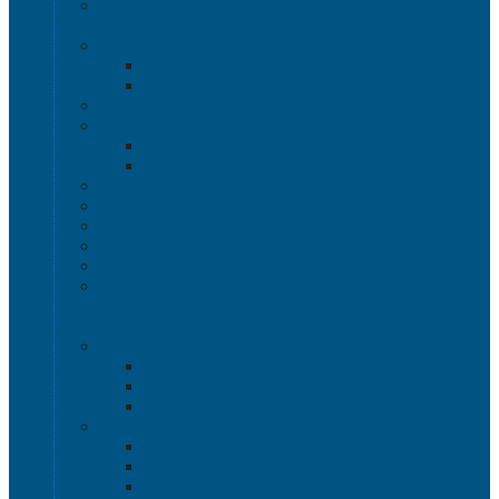
Термоконтейнеры
Наливная тара
Емкости кубические, баки для воды и топлива
Емкости кубические - Еврокуб
Баки для воды и топлива
Канистры пластиковые
Металлические бочки и ведра
Металлические бочки
Металлические ведра
Пластиковые бочки и бидоны
Пластиковые ведра
Пластиковые банки
Пластиковые контейнеры
Ёмкости строительные
Емкости для дезинфицирующих и
антисептических средств с краном
Пластиковые ящики
Системы хранения Rox Box
Rox Box Original
Rox Box PRO
Rox Box Home
Ящики для склада
Серия 1000
Серия 2000
Серия 6000