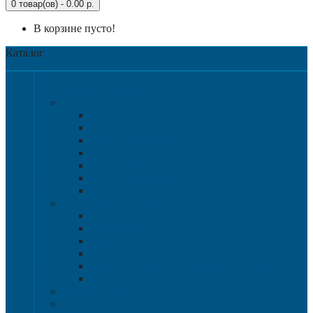
0 товар(ов) - 0.00 р.
В корзине пусто!
Каталог
Категории
Крупногабаритная тара
Крупногабаритные контейнеры
Аксессуары
Разборные контейнера 1200х1000
Размер 1200х800
Размер 1020х640
Размер 1120х1120
Размер 1200х1000
Нестандартные решения
Пластиковые паллеты
1200х800
1200х1000
800х600 и 600х400
Гигиенические паллеты
Специализированные паллеты и решетки
Паллетные борта
Контейнер для сбора и хранения ртутных ламп
Ящики для песка и песочно-соляной смеси