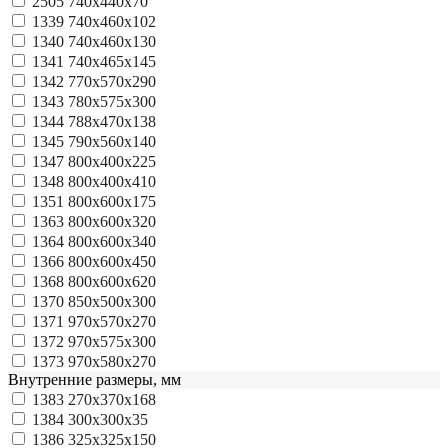
2505
740х440х70
1339
740х460х102
1340
740х460х130
1341
740х465х145
1342
770x570x290
1343
780x575x300
1344
788х470х138
1345
790x560x140
1347
800x400x225
1348
800x400x410
1351
800x600x175
1363
800х600х320
1364
800х600х340
1366
800х600х450
1368
800х600х620
1370
850x500x300
1371
970х570х270
1372
970х575х300
1373
970х580х270
Внутренние размеры, мм
1383
270x370x168
1384
300x300x35
1386
325x325x150