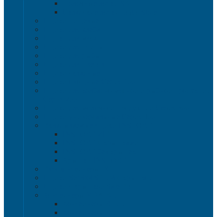
Полочные лотки SK
Складские лотки Logic Store
Ящики пищевые
Ящики для хлеба
Ящики для мяса
Ящики для птицы
Ящики для рыбы
Ящики для цветов
Ящики складные
Ящики овощные Серия 100
Ящики для колбасно-мясной и рыбной продукции
Серия 200
Ящики для молочной продукции Серия 300
Ящики универсальные Серия 400
Вкладываемые ящики INSTORE
INSTORE ZIP
INSTORE с крышками
INSTORE без крышек
Крышки INSTORE
Евроконтейнеры ЕC
Ящики Sembol SPKM с крышкой
Ящики с крышкой Safe Pro
Контейнеры VDA-KLT
Контейнеры R-KLT
Контейнеры RL-KLT