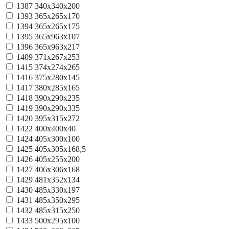
1387
340x340x200
1393
365x265x170
1394
365x265x175
1395
365х963х107
1396
365х963х217
1409
371х267х253
1415
374х274х265
1416
375x280x145
1417
380x285x165
1418
390x290x235
1419
390x290x335
1420
395x315x272
1422
400х400х40
1424
405x300x100
1425
405x305x168,5
1426
405х255х200
1427
406x306x168
1429
481x352x134
1430
485x330x197
1431
485x350x295
1432
485х315х250
1433
500x295x100