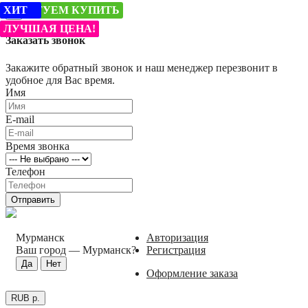
ЛУЧШАЯ ЦЕНА!
ЛУЧШАЯ ЦЕНА!
ХИТ
ЛУЧШАЯ ЦЕНА!
РЕКОМЕНДУЕМ
ЛУЧШАЯ ЦЕНА!
СОВЕТУЕМ КУПИТЬ
ХИТ
×
ХИТ
ЛУЧШАЯ ЦЕНА!
Заказать звонок
Закажите обратный звонок и наш менеджер перезвонит в
удобное для Вас время.
Имя
E-mail
Время звонка
Телефон
Отправить
Мурманск
Авторизация
Ваш город —
Мурманск
?
Регистрация
Оформление заказа
RUB р.