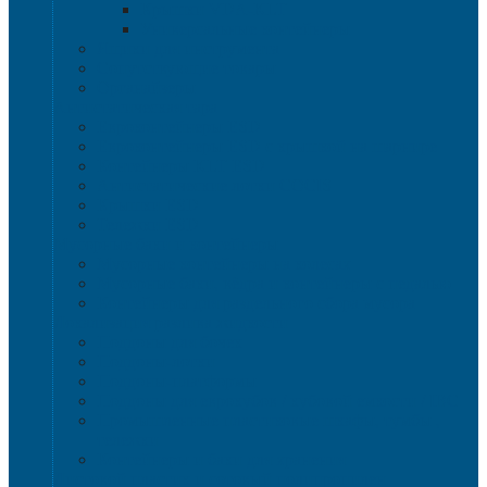
Крышки VDA-KLT
Универсальные контейнеры
Ящики для инструмента
Сопутствующие товары
Органайзеры
Антистатическая тара
Eвроконтейнеры ЕSD
Евроконтейнеры ESD с крышкой на шарнире
Контейнеры KLT ESD
Антистатические лотки COCIS
Крышки ESD
Тележки ESD
Мусорные баки и контейнеры
Мусорные контейнеры на колесах
Мусорные баки, вёдра и контейнеры с педалью
Контейнеры для раздельного сбора мусора
Локализация разлива жидкости
Поддоны для бочек
Поддоны-лотки
Поддоны-платформы
Поддоны для еврокубов / кубовой емкости / IBC
Промышленные пластиковые шкафы, тумбы ,
тележки
Контейнеры и баки для хранения
Листовой пластик и сотовый полипропилен