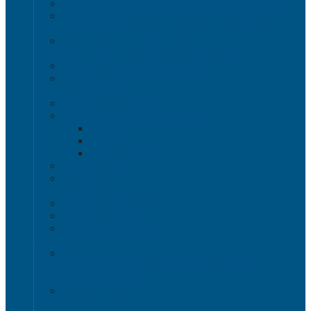
Поддоны для еврокубов / кубовой емкости / IBC
Промышленные пластиковые шкафы, тумбы ,
тележки
Контейнеры и баки для хранения
Листовой пластик и сотовый полипропилен
Изделия из полимерного листа
Листовой пластик
Пластиковая мебель
Дизайнерские стулья
Мебель для дома, дачи и кафе
Шезлонги
Столы
Стулья, кресла
Мебель "Уют"
Комоды
Сигнальные ограждения
Дорожные конусы
Гибкие столбики
Сигнальные столбики
HoReCa
Подносы
Металлические полочные стеллажи и мебель
Расходные материалы
Стрейч-пленка
О Компании