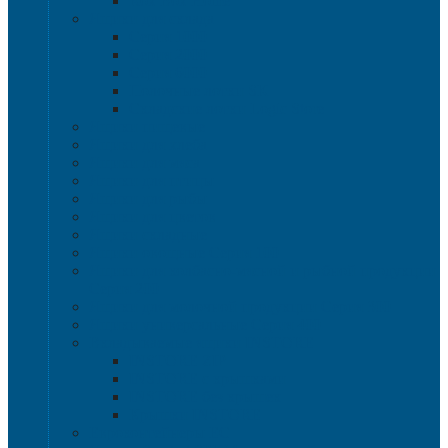
Rox Box Home
Ящики для склада
Серия 1000
Серия 2000
Серия 6000
Полочные лотки SK
Складские лотки Logic Store
Ящики пищевые
Ящики для хлеба
Ящики для мяса
Ящики для птицы
Ящики для рыбы
Ящики для цветов
Ящики складные
Ящики овощные Серия 100
Ящики для колбасно-мясной и рыбной продукции
Серия 200
Ящики для молочной продукции Серия 300
Ящики универсальные Серия 400
Вкладываемые ящики INSTORE
INSTORE ZIP
INSTORE с крышками
INSTORE без крышек
Крышки INSTORE
Евроконтейнеры ЕC