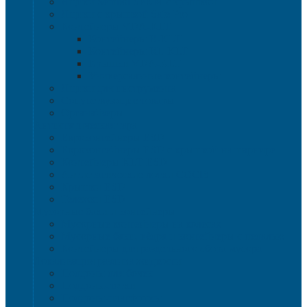
Ящики Sembol SPKM с крышкой
Ящики с крышкой Safe Pro
Контейнеры VDA-KLT
Контейнеры R-KLT
Контейнеры RL-KLT
Крышки VDA-KLT
Универсальные контейнеры
Ящики для инструмента
Сопутствующие товары
Органайзеры
Антистатическая тара
Eвроконтейнеры ЕSD
Евроконтейнеры ESD с крышкой на шарнире
Контейнеры KLT ESD
Антистатические лотки COCIS
Крышки ESD
Тележки ESD
Мусорные баки и контейнеры
Мусорные контейнеры на колесах
Мусорные баки, вёдра и контейнеры с педалью
Контейнеры для раздельного сбора мусора
Локализация разлива жидкости
Поддоны для бочек
Поддоны-лотки
Поддоны-платформы