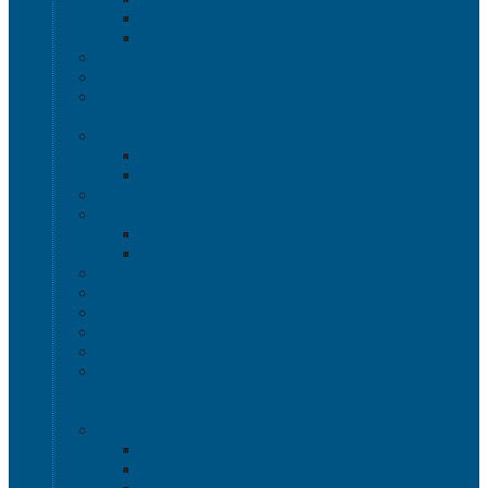
Специализированные паллеты и решетки
Паллетные борта
Контейнер для сбора и хранения ртутных ламп
Ящики для песка и песочно-соляной смеси
Термоконтейнеры
Наливная тара
Емкости кубические, баки для воды и топлива
Емкости кубические - Еврокуб
Баки для воды и топлива
Канистры пластиковые
Металлические бочки и ведра
Металлические бочки
Металлические ведра
Пластиковые бочки и бидоны
Пластиковые ведра
Пластиковые банки
Пластиковые контейнеры
Ёмкости строительные
Емкости для дезинфицирующих и
антисептических средств с краном
Пластиковые ящики
Системы хранения Rox Box
Rox Box Original
Rox Box PRO