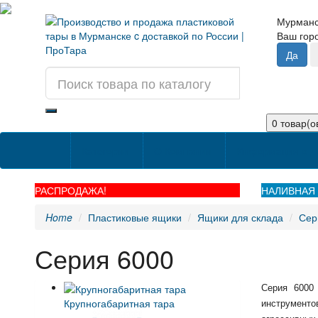
Мурман
Ваш го
0 товар(ов
Категории
О Компании
Информация о д
РАСПРОДАЖА!
НАЛИВНАЯ 
Home
Пластиковые ящики
Ящики для склада
Сер
Серия 6000
Серия 6000
Крупногабаритная тара
инструментов