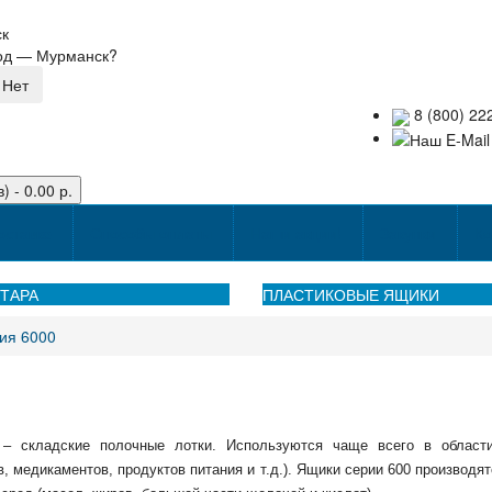
ск
род —
Мурманск
?
8 (800) 22
) - 0.00 р.
оставке
Способы оплаты
Наши акции!
Закупки
Ко
ТАРА
ПЛАСТИКОВЫЕ ЯЩИКИ
ия 6000
 – складские полочные лотки. Используются чаще всего в области
, медикаментов, продуктов питания и т.д.). Ящики серии 600 производя