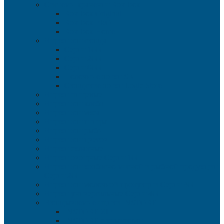
Системы хранения Rox Box
Rox Box Original
Rox Box PRO
Rox Box Home
Ящики для склада
Серия 1000
Серия 2000
Серия 6000
Полочные лотки SK
Складские лотки Logic Store
Ящики пищевые
Ящики для хлеба
Ящики для мяса
Ящики для птицы
Ящики для рыбы
Ящики для цветов
Ящики складные
Ящики овощные Серия 100
Ящики для колбасно-мясной и рыбной продукции
Серия 200
Ящики для молочной продукции Серия 300
Ящики универсальные Серия 400
Вкладываемые ящики INSTORE
INSTORE ZIP
INSTORE с крышками