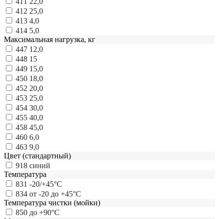
411
22,0
412
25,0
413
4,0
414
5,0
Максимальная нагрузка, кг
447
12,0
448
15
449
15,0
450
18,0
452
20,0
453
25,0
454
30,0
455
40,0
458
45,0
460
6,0
463
9,0
Цвет (стандартный)
918
синий
Температура
831
-20/+45°С
834
от -20 до +45°С
Температура чистки (мойки)
850
до +90°С