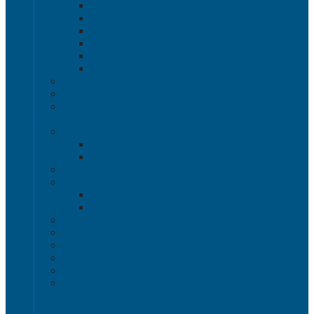
1200х800
1200х1000
800х600 и 600х400
Гигиенические паллеты
Специализированные паллеты и решетки
Паллетные борта
Контейнер для сбора и хранения ртутных ламп
Ящики для песка и песочно-соляной смеси
Термоконтейнеры
Наливная тара
Емкости кубические, баки для воды и топлива
Емкости кубические - Еврокуб
Баки для воды и топлива
Канистры пластиковые
Металлические бочки и ведра
Металлические бочки
Металлические ведра
Пластиковые бочки и бидоны
Пластиковые ведра
Пластиковые банки
Пластиковые контейнеры
Ёмкости строительные
Емкости для дезинфицирующих и
антисептических средств с краном
Пластиковые ящики