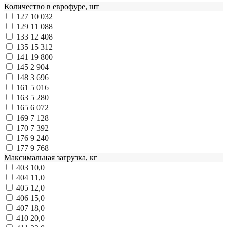
Количество в еврофуре, шт
127
10 032
129
11 088
133
12 408
135
15 312
141
19 800
145
2 904
148
3 696
161
5 016
163
5 280
165
6 072
169
7 128
170
7 392
176
9 240
177
9 768
Максимальная загрузка, кг
403
10,0
404
11,0
405
12,0
406
15,0
407
18,0
410
20,0