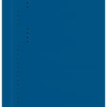
INSTORE без крышек
Крышки INSTORE
Евроконтейнеры ЕC
Ящики Sembol SPKM с крышкой
Ящики с крышкой Safe Pro
Контейнеры VDA-KLT
Контейнеры R-KLT
Контейнеры RL-KLT
Крышки VDA-KLT
Универсальные контейнеры
Ящики для инструмента
Сопутствующие товары
Органайзеры
Антистатическая тара
Eвроконтейнеры ЕSD
Евроконтейнеры ESD с крышкой на шарнире
Контейнеры KLT ESD
Антистатические лотки COCIS
Крышки ESD
Тележки ESD
Мусорные баки и контейнеры
Мусорные контейнеры на колесах
Мусорные баки, вёдра и контейнеры с педалью
Контейнеры для раздельного сбора мусора
Локализация разлива жидкости