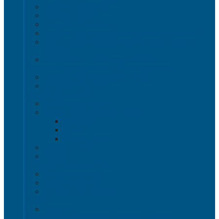
Поддоны для бочек
Поддоны-лотки
Поддоны-платформы
Поддоны для еврокубов / кубовой емкости / IBC
Промышленные пластиковые шкафы, тумбы ,
тележки
Контейнеры и баки для хранения
Листовой пластик и сотовый полипропилен
Изделия из полимерного листа
Листовой пластик
Пластиковая мебель
Дизайнерские стулья
Мебель для дома, дачи и кафе
Шезлонги
Столы
Стулья, кресла
Мебель "Уют"
Комоды
Сигнальные ограждения
Дорожные конусы
Гибкие столбики
Сигнальные столбики
HoReCa
Подносы
Металлические полочные стеллажи и мебель