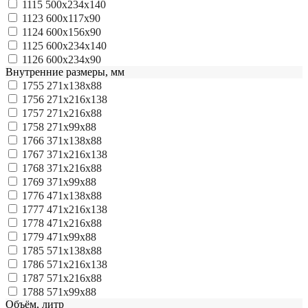
1115
500x234х140
1123
600x117x90
1124
600x156x90
1125
600x234x140
1126
600x234x90
Внутренние размеры, мм
1755
271x138x88
1756
271x216x138
1757
271x216x88
1758
271х99х88
1766
371x138x88
1767
371x216x138
1768
371х216х88
1769
371х99х88
1776
471x138x88
1777
471x216x138
1778
471x216x88
1779
471х99х88
1785
571x138x88
1786
571x216x138
1787
571x216x88
1788
571х99х88
Объём, литр