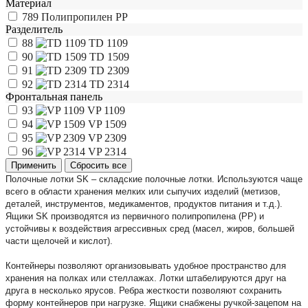
Материал
789
Полипропилен РР
Разделитель
88
TD 1109
90
TD 1509
91
TD 2309
92
TD 2314
Фронтальная панель
93
VP 1109
94
VP 1509
95
VP 2309
96
VP 2314
Полочные лотки SK – складские полочные лотки. Используются чаще
всего в области хранения мелких или сыпучих изделий (метизов,
деталей, инструментов, медикаментов, продуктов питания и т.д.).
Ящики SK производятся из первичного полипропилена (РР) и
устойчивы к воздействия агрессивных сред (масел, жиров, большей
части щелочей и кислот).
Контейнеры позволяют организовывать удобное пространство для
хранения на полках или стеллажах. Лотки штабелируются друг на
друга в несколько ярусов. Ребра жесткости позволяют сохранить
форму контейнеров при нагрузке. Ящики снабжены ручкой-зацепом на