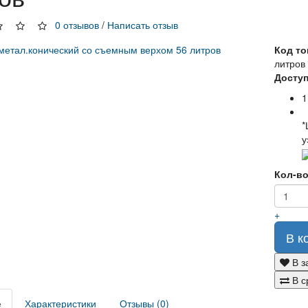
0 отзывов
/
Написать отзыв
Код то
литров
Доступ
1
*
у
Кол-в
+
В к
В з
В с
е
Характеристики
Отзывы (0)