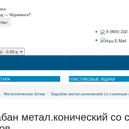
нск
род —
Мурманск
?
8 (800) 222 
) - 0.00 р.
доставке
Способы оплаты
Наши акции!
Закупки
ТАРА
ПЛАСТИКОВЫЕ ЯЩИКИ
Металлические бочки
Барабан метал.конический со съемным 
бан метал.конический со
ов