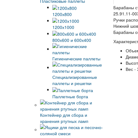
Пластиковые паллеты
Барабаны ст
25.91.11-00
1200х800
Ручки расп
Нижний шов
1200х1000
Барабаны о
800х600 и 600х400
Характерист
Объем
Диаме
Гигиенические паллеты
Высот
Вес - 
Специализированные
паллеты и решетки
Паллетные борта
Контейнер для сбора и
хранения ртутных ламп