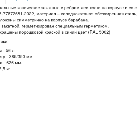
альные конические закатные с ребром жесткости на корпусе и со
3-77872681-2022, материал – холоднокатаная обезжиренная сталь,
оложены симметрично на корпусе барабана.
 закатной, герметизирован специальным герметиком.
крашены порошковой краской в синий цвет (RAL 5002)
ики:
 - 56 л.
тр - 385/350 мм.
а - 626 мм.
3,5 кг.