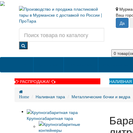
Мурма
Ваш го
0 товар(ов
Категории
О Компании
Информация о 
РАСПРОДАЖА!
НАЛИВНАЯ 
Наливная тара
Металлические бочки и ведра
Home
Бара
Крупногабаритная тара
литр